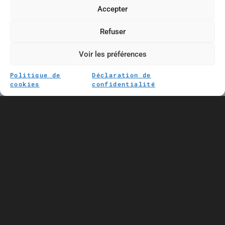
SABLAGE ET
Accepter
MÉTALLISATION
Refuser
Voir les préférences
Politique de
Déclaration de
cookies
confidentialité
L’entreprise VOLANT Thomas réalise le sablage ou la
métallisation aussi bien pour les particuliers que pour
les professionnels.
Quelle que soit la nature ou la complexité de vos
travaux, nous vous fournissons un service de qualité
dans les plus brefs délais. Notre entreprise combine
expérience et savoir-faire pour un résultat à la hauteur
de vos attentes. Chantier naval, TP, industriel, carrière,
faites appel à nos services.