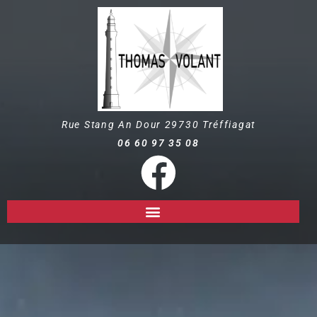
Rue Stang An Dour
29730
Tréffiagat
06 60 97 35 08